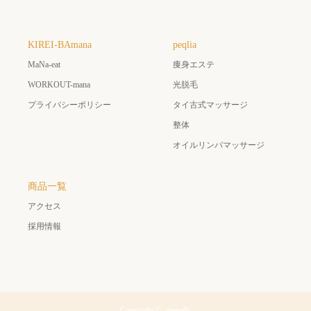
KIREI-BAmana
peqlia
MaNa-eat
痩身エステ
WORKOUT-mana
光脱毛
プライバシーポリシー
タイ古式マッサージ
整体
オイルリンパマッサージ
商品一覧
アクセス
採用情報
Copyright ©
manallc