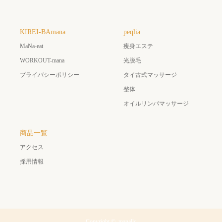
KIREI-BAmana
peqlia
MaNa-eat
痩身エステ
WORKOUT-mana
光脱毛
プライバシーポリシー
タイ古式マッサージ
整体
オイルリンパマッサージ
商品一覧
アクセス
採用情報
Copyright ©
manallc