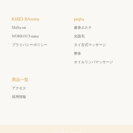
KIREI-BAmana
peqlia
MaNa-eat
痩身エステ
WORKOUT-mana
光脱毛
プライバシーポリシー
タイ古式マッサージ
整体
オイルリンパマッサージ
商品一覧
アクセス
採用情報
Copyright ©
manallc