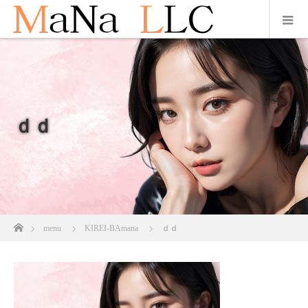
ｄｄ
ホーム
menu
KIREI-BAmana
ｄｄ