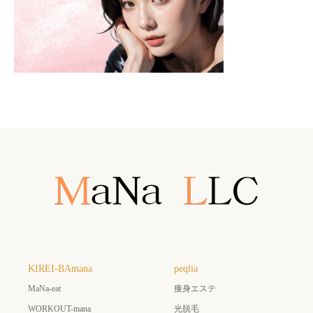
KIREI-BAmana
peqlia
MaNa-eat
痩身エステ
WORKOUT-mana
光脱毛