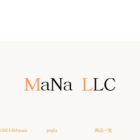
KIREI-BAmana
peqlia
商品一覧