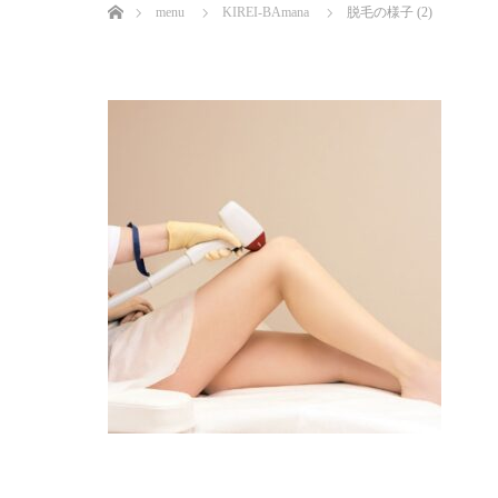
menu
KIREI-BAmana
脱毛の様子 (2)